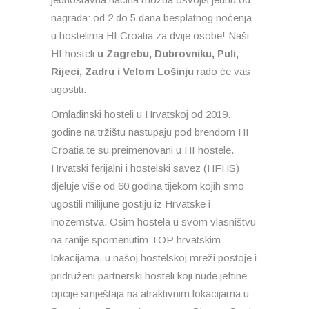
nagrada: od 2 do 5 dana besplatnog noćenja
u hostelima HI Croatia za dvije osobe! Naši
HI hosteli
u Zagrebu, Dubrovniku, Puli,
Rijeci, Zadru i Velom Lošinju
rado će vas
ugostiti.
Omladinski hosteli u Hrvatskoj od 2019.
godine na tržištu nastupaju pod brendom HI
Croatia te su preimenovani u HI hostele.
Hrvatski ferijalni i hostelski savez (HFHS)
djeluje više od 60 godina tijekom kojih smo
ugostili milijune gostiju iz Hrvatske i
inozemstva. Osim hostela u svom vlasništvu
na ranije spomenutim TOP hrvatskim
lokacijama, u našoj hostelskoj mreži postoje i
pridruženi partnerski hosteli koji nude jeftine
opcije smještaja na atraktivnim lokacijama u