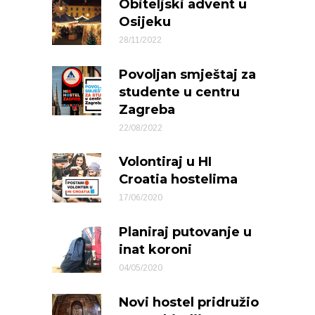
Obiteljski advent u
Osijeku
28/11/2022
Povoljan smještaj za
studente u centru
Zagreba
22/08/2022
Volontiraj u HI
Croatia hostelima
17/06/2020
Planiraj putovanje u
inat koroni
04/05/2020
Novi hostel pridružio