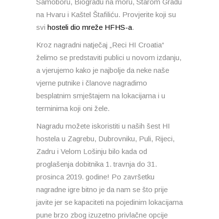
Samoboru, Biogradu na moru, Starom Gradu
na Hvaru i Kaštel Štafiliću. Provjerite koji su
svi
hosteli dio mreže HFHS-a
.
Kroz nagradni natječaj „Reci HI Croatia“
želimo se predstaviti publici u novom izdanju,
a vjerujemo kako je najbolje da neke naše
vjerne putnike i članove nagradimo
besplatnim smještajem na lokacijama i u
terminima koji oni žele.
Nagradu možete iskoristiti u naših šest HI
hostela u Zagrebu, Dubrovniku, Puli, Rijeci,
Zadru i Velom Lošinju bilo kada od
proglašenja dobitnika 1. travnja do 31.
prosinca 2019. godine! Po završetku
nagradne igre bitno je da nam se što prije
javite jer se kapaciteti na pojedinim lokacijama
pune brzo zbog izuzetno privlačne opcije