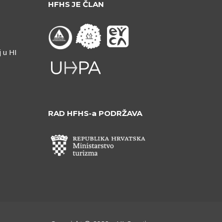
HFHS JE ČLAN
j u HI
RAD HFHS-a PODRŽAVA