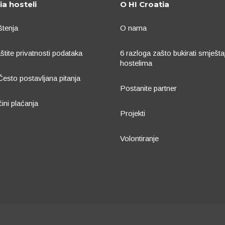
ia hosteli
O HI Croatia
štenja
O nama
aštite privatnosti podataka
6 razloga zašto bukirati smješta
hostelima
Često postavljana pitanja
Postanite partner
čini plaćanja
Projekti
Volontiranje