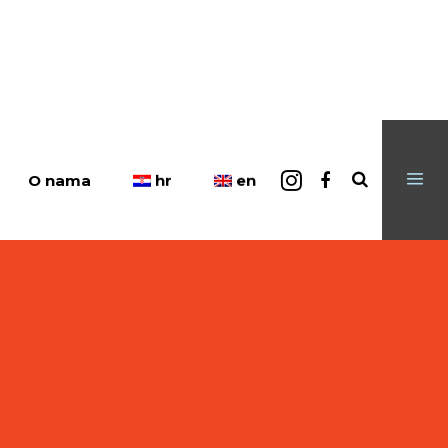
hr
en
O nama