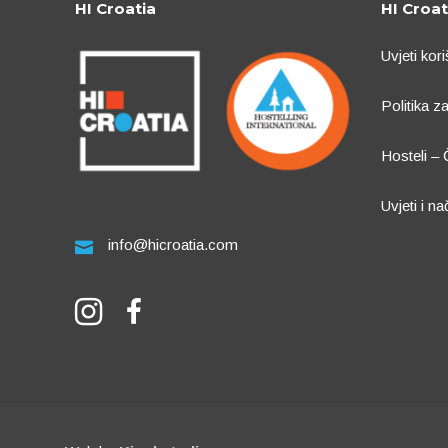
HI Croatia
HI Croat
Uvjeti kori
Politika z
Hosteli – 
Uvjeti i na
info@hicroatia.com