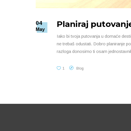
Planiraj putovanj
04
May
Iako bi tvoja putovanja u domaće desti
ne trebaš odustati. Dobro planiranje pol
razloga donosimo ti osam jednostavnih
1
Blog