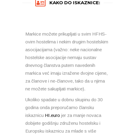
KAKO DO ISKAZNICE:
Markice možete prikupljati u svim HFHS-
ovim hostelima i nekim drugim hostelskim
asocijacijama (važno: neke nacionalne
hostelske asocijacije nemaju sustav
dnevnog članstva putem navedenih
markica već imaju izražene dvojne cijene,
za članove i ne-članove, tako da u njima
ne možete sakupljati markice).
Ukoliko spadate u dobnu skupinu do 30
godina onda preporučamo člansku
iskaznicu
HI.euro
jer za manje novaca
dobijete godišnju združenu hostelsku i
Europsku iskaznicu za mlade s više