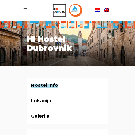
HI
Hostel
Dubrovnik
Hostel Info
Lokacija
Galerija