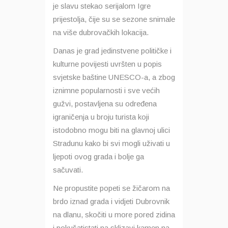
je slavu stekao serijalom Igre
prijestolja, čije su se sezone snimale
na više dubrovačkih lokacija.
Danas je grad jedinstvene političke i
kulturne povijesti uvršten u popis
svjetske baštine UNESCO-a, a zbog
iznimne popularnosti i sve većih
gužvi, postavljena su određena
igraničenja u broju turista koji
istodobno mogu biti na glavnoj ulici
Stradunu kako bi svi mogli uživati u
ljepoti ovog grada i bolje ga
sačuvati.
Ne propustite popeti se žičarom na
brdo iznad grada i vidjeti Dubrovnik
na dlanu, skočiti u more pored zidina
i pokušatistati na sklizavi kamen na