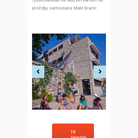
pročelju samostana Male braće.
HI
Hosteli