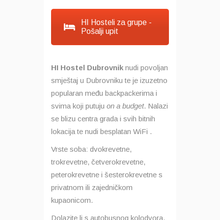
HI Hosteli za grupe -
Pošalji upit
HI Hostel Dubrovnik
nudi povoljan
smještaj u Dubrovniku te je izuzetno
popularan među backpackerima i
svima koji putuju
on a budget
. Nalazi
se blizu centra grada i svih bitnih
lokacija te nudi besplatan WiFi .
Vrste soba: dvokrevetne,
trokrevetne, četverokrevetne,
peterokrevetne i šesterokrevetne s
privatnom ili zajedničkom
kupaonicom.
Dolazite li s autobusnog kolodvora,