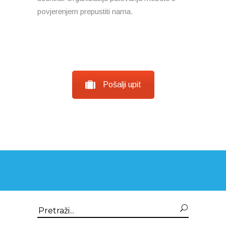
povjerenjem prepustiti nama.
Pošalji upit
Search
for: