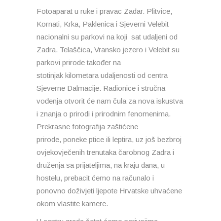
Fotoaparat u ruke i pravac Zadar. Plitvice,
Kornati, Krka, Paklenica i Sjeverni Velebit
nacionalni su parkovi na koji sat udaljeni od
Zadra. Telaščica, Vransko jezero i Velebit su
parkovi prirode također na
stotinjak kilometara udaljenosti od centra
Sjeverne Dalmacije. Radionice i stručna
vođenja otvorit će nam čula za nova iskustva
i znanja o prirodi i prirodnim fenomenima.
Prekrasne fotografija zaštićene
prirode, poneke ptice ili leptira, uz još bezbroj
ovjekovječenih trenutaka čarobnog Zadra i
druženja sa prijateljima, na kraju dana, u
hostelu, prebacit ćemo na računalo i
ponovno doživjeti ljepote Hrvatske uhvaćene
okom vlastite kamere.