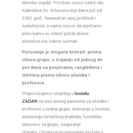
Morske orgulje, Pozdrav suncu sadrži dio
Kalendara Sv. Krševana koji datira još od
1292. god., fantastičan spoj prošlosti i
sadašnjosti, a nama izazov da ispričamo
priču kakvu su nekoć pričali drevni
arheolozi.ma želimo saznati .
Putovanje je moguće kreirati prema
izboru grupe, u trajanju od jednog do
pet dana sa posjetama, razgledima i
izletima prema izboru učenika i
profesora.
Preporučujemo
smještaj u
hostelu
ZADAR
na bazi punog pansiona za učenike i
profesore u pratnji grupe, animaciju u hostelu,
asistenciju turističkog pratitelja, hostelsku
iskaznicu za grupu, osiguranje
učenika. Organizaciju putovanja možete s