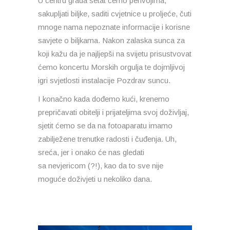
U centru grada šetat ćemo perivojima,
sakupljati biljke, saditi cvjetnice u proljeće, čuti
mnoge nama nepoznate informacije i korisne
savjete o biljkama. Nakon zalaska sunca za
koji kažu da je najljepši na svijetu prisustvovat
ćemo koncertu Morskih orgulja te dojmljivoj
igri svjetlosti instalacije Pozdrav suncu.
I konačno kada dođemo kući, krenemo
prepričavati obitelji i prijateljima svoj doživljaj,
sjetit ćemo se da na fotoaparatu imamo
zabilježene trenutke radosti i čuđenja. Uh,
sreća, jer i onako će nas gledati
sa nevjericom (?!), kao da to sve nije
moguće doživjeti u nekoliko dana.