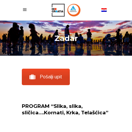
Zadar
Pošalji upit
PROGRAM “Slika, slika,
sličica….Kornati, Krka, Telašćica”