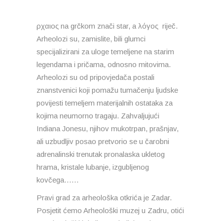
ρχαιος na grčkom znači star, a λόγος riječ.
Arheolozi su, zamislite, bili glumci
specijalizirani za uloge temeljene na starim
legendama i pričama, odnosno mitovima.
Arheolozi su od pripovjedača postali
znanstvenici koji pomažu tumačenju ljudske
povijesti temeljem materijalnih ostataka za
kojima neumorno tragaju. Zahvaljujući
Indiana Jonesu, njihov mukotrpan, prašnjav,
ali uzbudljiv posao pretvorio se u čarobni
adrenalinski trenutak pronalaska ukletog
hrama, kristale lubanje, izgubljenog
kovčega……
Pravi grad za arheološka otkrića je Zadar.
Posjetit ćemo Arheološki muzej u Zadru, otići