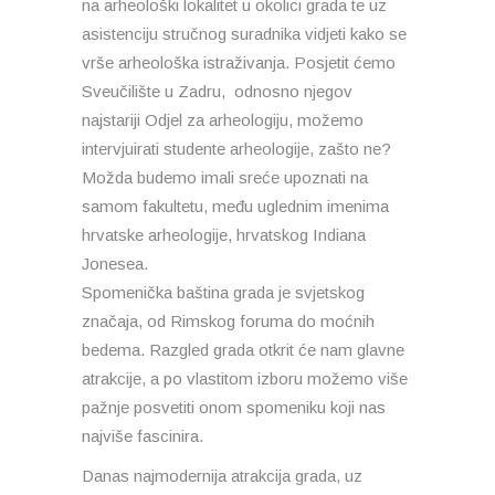
na arheološki lokalitet u okolici grada te uz
asistenciju stručnog suradnika vidjeti kako se
vrše arheološka istraživanja. Posjetit ćemo
Sveučilište u Zadru, odnosno njegov
najstariji Odjel za arheologiju, možemo
intervjuirati studente arheologije, zašto ne?
Možda budemo imali sreće upoznati na
samom fakultetu, među uglednim imenima
hrvatske arheologije, hrvatskog Indiana
Jonesea.
Spomenička baština grada je svjetskog
značaja, od Rimskog foruma do moćnih
bedema. Razgled grada otkrit će nam glavne
atrakcije, a po vlastitom izboru možemo više
pažnje posvetiti onom spomeniku koji nas
najviše fascinira.
Danas najmodernija atrakcija grada, uz