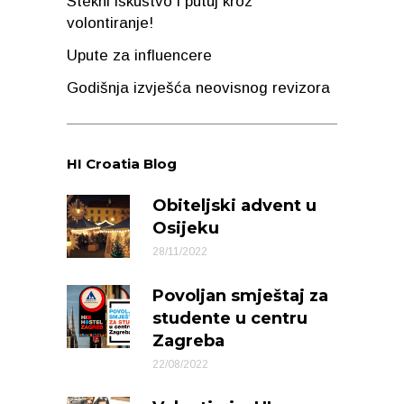
Stekni iskustvo i putuj kroz
volontiranje!
Upute za influencere
Godišnja izvješća neovisnog revizora
HI Croatia Blog
Obiteljski advent u
Osijeku
28/11/2022
Povoljan smještaj za
studente u centru
Zagreba
22/08/2022