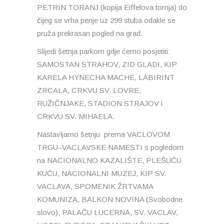
PETRIN TORANJ (kopija Eiffelova tornja) do
čijeg se vrha penje uz 299 stuba odakle se
pruža prekrasan pogled na grad.
Slijedi šetnja parkom gdje ćemo posjetiti:
SAMOSTAN STRAHOV, ZID GLADI, KIP
KARELA HYNECHA MACHE, LABIRINT
ZRCALA, CRKVU SV. LOVRE,
RUŽIČNJAKE, STADION STRAJOV i
CRKVU SV. MIHAELA.
Nastavljamo šetnju prema VACLOVOM
TRGU–VACLAVSKE NAMESTI s pogledom
na NACIONALNO KAZALIŠTE, PLEŠUĆU
KUĆU, NACIONALNI MUZEJ, KIP SV.
VACLAVA, SPOMENIK ŽRTVAMA
KOMUNIZA, BALKON NOVINA (Svobodne
slovo), PALAČU LUCERNA, SV. VACLAV,