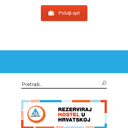
Pošalji upit
Search
for: