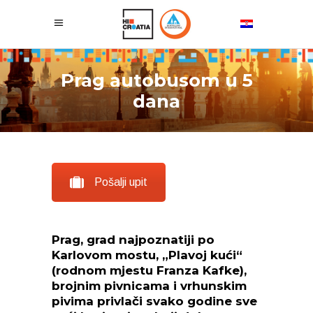
Prag autobusom u 5
dana
Pošalji upit
Prag, grad najpoznatiji po
Karlovom mostu, „Plavoj kući“
(rodnom mjestu Franza Kafke),
brojnim pivnicama i vrhunskim
pivima privlači svako godine sve