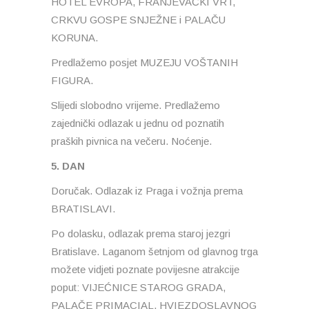
HOTEL EVROPA, FRANJEVAČKI VRT,
CRKVU GOSPE SNJEŽNE i PALAČU
KORUNA.
Predlažemo posjet MUZEJU VOŠTANIH
FIGURA.
Slijedi slobodno vrijeme. Predlažemo
zajednički odlazak u jednu od poznatih
praških pivnica na večeru. Noćenje.
5. DAN
Doručak. Odlazak iz Praga i vožnja prema
BRATISLAVI.
Po dolasku, odlazak prema staroj jezgri
Bratislave. Laganom šetnjom od glavnog trga
možete vidjeti poznate povijesne atrakcije
poput: VIJEĆNICE STAROG GRADA,
PALAČE PRIMACIAL, HVIEZDOSLAVNOG