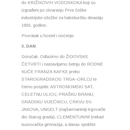
do KRIŽIKOVIH VODOSKOKA koji su
izgrađeni po otvaranju Prve češke
industrijske izložbe za habsburšku dinastiju
1891. godine.
Povratak u hostel i noćenje.
3. DAN
Doručak. Odlazimo do ŽIDOVSKE
ČETVRTI i nastavljamo šetnju do RODNE
KUĆE FRANZA KAFKE preko
STAROGRADSKOG TRGA–ORLOJ te
čemo posjetiti: ASTRONOMSKI SAT,
CELETNU ULICU, PRAŠKU BRANU,
GRADSKU VIJEĆNICU, CRKVU SV.
JAKOVA, UNGELT (najšarmantniji trgovački
dio Starog grada), CLEMENTUNIM (nekad
isusovačka gimnazija, a danas sjedište