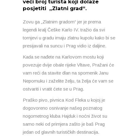
veći broj turista koji dolaze
posjetiti „Zlatni grad“.
Zovu ga „Zlatnim gradom“ jer je prema
legendi kralj Češke Karlo IV. tražio da svi
tornjevi u gradu imaju zlatnu kupolu kako bi se
presijavali na suncu i Prag vidio iz daljine.
Kada se nađete na Karlovom mostu koji
povezuje dvije obale rijeke Vltave, Pražani će
vam reći da stavite dlan na spomenik Janu
Nepomuku i zaželite želju, ta želja će vam se
ostvariti i vratit ćete se u Prag.
Praško pivo, pivnica Kod Fleka u kojoj je
dogovoreno osnivanje našeg poznatog
nogometnog kluba Hajduk i noćni život su
samo neki od primjera zašto je baš Prag
jedan od glavnih turističkih destinacija.