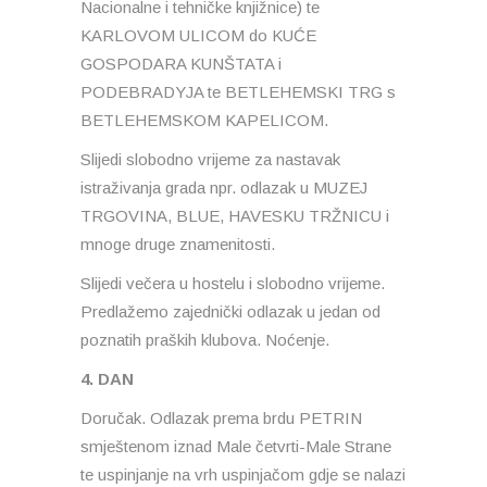
Nacionalne i tehničke knjižnice) te
KARLOVOM ULICOM do KUĆE
GOSPODARA KUNŠTATA i
PODEBRADYJA te BETLEHEMSKI TRG s
BETLEHEMSKOM KAPELICOM.
Slijedi slobodno vrijeme za nastavak
istraživanja grada npr. odlazak u MUZEJ
TRGOVINA, BLUE, HAVESKU TRŽNICU i
mnoge druge znamenitosti.
Slijedi večera u hostelu i slobodno vrijeme.
Predlažemo zajednički odlazak u jedan od
poznatih praških klubova. Noćenje.
4. DAN
Doručak. Odlazak prema brdu PETRIN
smještenom iznad Male četvrti-Male Strane
te uspinjanje na vrh uspinjačom gdje se nalazi