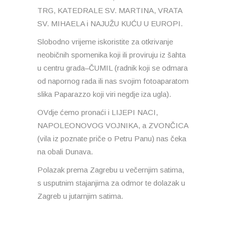
TRG, KATEDRALE SV. MARTINA, VRATA
SV. MIHAELA i NAJUŽU KUĆU U EUROPI.
Slobodno vrijeme iskoristite za otkrivanje
neobičnih spomenika koji ili proviruju iz šahta
u centru grada–ČUMIL (radnik koji se odmara
od napornog rada ili nas svojim fotoaparatom
slika Paparazzo koji viri negdje iza ugla).
OVdje ćemo pronaći i LIJEPI NACI,
NAPOLEONOVOG VOJNIKA, a ZVONČICA
(vila iz poznate priče o Petru Panu) nas čeka
na obali Dunava.
Polazak prema Zagrebu u večernjim satima,
s usputnim stajanjima za odmor te dolazak u
Zagreb u jutarnjim satima.