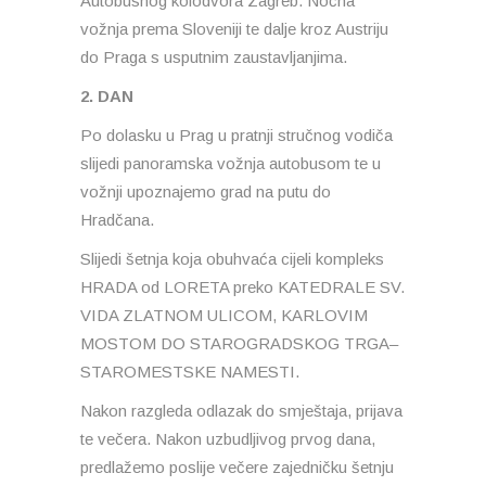
Autobusnog kolodvora Zagreb. Noćna
vožnja prema Sloveniji te dalje kroz Austriju
do Praga s usputnim zaustavljanjima.
2. DAN
Po dolasku u Prag u pratnji stručnog vodiča
slijedi panoramska vožnja autobusom te u
vožnji upoznajemo grad na putu do
Hradčana.
Slijedi šetnja koja obuhvaća cijeli kompleks
HRADA od LORETA preko KATEDRALE SV.
VIDA ZLATNOM ULICOM, KARLOVIM
MOSTOM DO STAROGRADSKOG TRGA–
STAROMESTSKE NAMESTI.
Nakon razgleda odlazak do smještaja, prijava
te večera. Nakon uzbudljivog prvog dana,
predlažemo poslije večere zajedničku šetnju