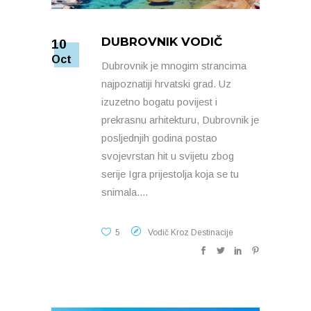
DUBROVNIK VODIČ
10
Oct
Dubrovnik je mnogim strancima
najpoznatiji hrvatski grad. Uz
izuzetno bogatu povijest i
prekrasnu arhitekturu, Dubrovnik je
posljednjih godina postao
svojevrstan hit u svijetu zbog
serije Igra prijestolja koja se tu
snimala.
5
Vodič Kroz Destinacije