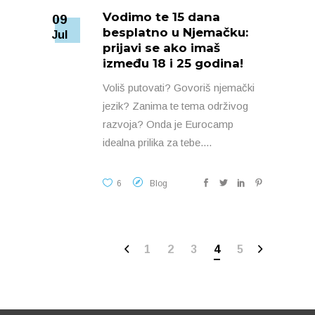
Vodimo te 15 dana
09
besplatno u Njemačku:
Jul
prijavi se ako imaš
između 18 i 25 godina!
Voliš putovati? Govoriš njemački
jezik? Zanima te tema održivog
razvoja? Onda je Eurocamp
idealna prilika za tebe.
6
Blog
1
2
3
4
5